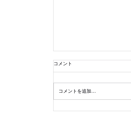
コメント
コメントを追加…
社会福祉法人博寿会さくら苑
様のHPを開発納品しまし
た。