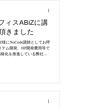
ィスABiZに講
頂きました
Z様にNoCode講師としてお呼
ステム開発、HP開発費用等で
価格化を推進している弊社ま