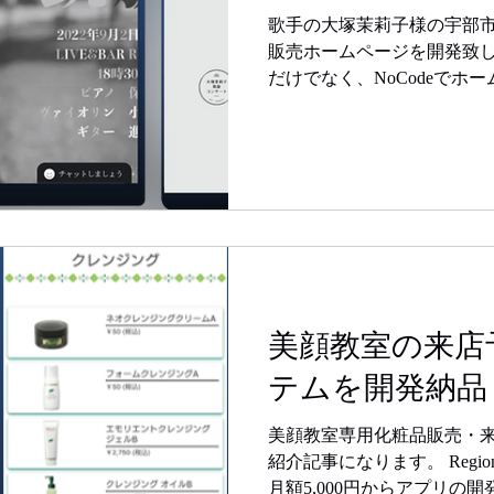
歌手の大塚茉莉子様の宇部
販売ホームページを開発致し
だけでなく、NoCodeでホ
方へのサービス提供も行って
早く安価に作成したい方は、
わせ下さい。
美顔教室の来店
テムを開発納品
美顔教室専用化粧品販売・
紹介記事になります。 Regiona
月額5,000円からアプリの