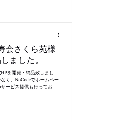
寿会さくら苑様
品しました。
HPを開発・納品致しまし
く、NoCodeでホームペー
のサービス提供も行っており
安価に作成したい方は、ぜ
せ下さい。